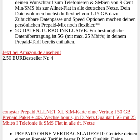
deinen Wunschtarif zum Telefonieren & SMSen von 9 Cent
Min/SMS bis zur Allnet-Flat in alle deutschen Netze. Dein
Datenvolumen buchst du flexibel von 1-15 GB dazu.
Zubuchbare Datenpässe und Speed-Optionen machen deinen
persönlichen Prepaid-Mix noch flexibler.**
5G DATEN-TURBO INKLUSIVE: Für bestmögliche
Datenübertragung ist 5G (mit max. 25 Mbit/s) in deinem
Prepaid-Tarif bereits enthalten.
Jetzt bei Amazon.de ansehen!
2,50 EUR
Bestseller Nr. 4
congstar Prepaid ALLNET XL SIM-Karte ohne Vertrag I 50 GB
Prepaid-Paket + 40€ Wechselbonus, in D-Netz Qualität I 5G mit 25
Mbit/s I Telefonie & SMS Flat in alle dt. Netze
PREPAID OHNE VERTRAGSLAUFZEIT: Genieße deinen
eigenen Prepaid-Tarif in bester D-Netz-Qualität. Deine