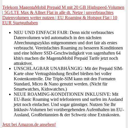
Telekom MagentaMobil Prepaid M mit 20 GB Highspeed-Volumen
| 5G/LTE Max & Allnet Flat in alle dt. Netze | unverbrauchtes
Datenvolumen weiter nutzen | EU Roaming & Hotspot Flat | 10
EUR Startguthaben
NEU UND EINFACH FAIR: Denn nicht verbrauchtes
Datenvolumen wird automatisch in den nächsten
Abrechnungszyklus mitgenommen und dort fair als erstes
verbraucht. Vereinfachtes Roaming zu besseren Konditionen
und eine höhere SSD-Geschwindigkeit von sagenhaften 64
kbit/s machen die MagentaMobil Prepaid Tarife jetzt noch
attraktiver.
UNSCHLAGBAR UNABHÄNGIG: Mit der Prepaid SIM-
Karte ohne Vertragsbindung flexibel bleiben bei voller
Kostenkontrolle. Die Triple-SIM kann mit den Formaten
Standard, Micro & Nano genutzt werden. (Nicht für
Smartwatches, Kidswatches.)
NEUE ROAMING-KONDITIONEN INKLUSIVE: Mit
EU-Basic Roaming wird telefonieren und surfen im Ausland
jetzt noch einfacher. Und sogar günstiger. Nutzen Sie Ihr
Inklusiv-Volumen bei vorübergehenden Aufenthalten im EU-
Ausland, Großbritannien & der Schweiz ohne Extrakosten.
Jetzt bei Amazon.de ansehen!