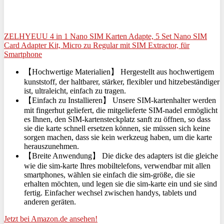
ZELHYEUU 4 in 1 Nano SIM Karten Adapte, 5 Set Nano SIM
Card Adapter Kit, Micro zu Regular mit SIM Extractor, für
Smartphone
【Hochwertige Materialien】 Hergestellt aus hochwertigem
kunststoff, der haltbarer, stärker, flexibler und hitzebeständiger
ist, ultraleicht, einfach zu tragen.
【Einfach zu Installieren】 Unsere SIM-kartenhalter werden
mit fingerhut geliefert, die mitgelieferte SIM-nadel ermöglicht
es Ihnen, den SIM-kartensteckplatz sanft zu öffnen, so dass
sie die karte schnell ersetzen können, sie müssen sich keine
sorgen machen, dass sie kein werkzeug haben, um die karte
herauszunehmen.
【Breite Anwendung】 Die dicke des adapters ist die gleiche
wie die sim-karte Ihres mobiltelefons, verwendbar mit allen
smartphones, wählen sie einfach die sim-größe, die sie
erhalten möchten, und legen sie die sim-karte ein und sie sind
fertig. Einfacher wechsel zwischen handys, tablets und
anderen geräten.
Jetzt bei Amazon.de ansehen!