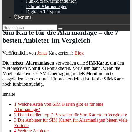
Funk-Solar-Armbanduhren
Fahrrad Alarmanlagen
Digitaler Türspion
Über uns
Sim Karte für die Alarmanlage – die 7
besten Anbieter im Vergleich
Veröffentlicht von
Jonas
Kategorie(n):
Blog
Die meisten
Alarmanlagen
verwenden eine
SIM-Karte
, um den
telefonischen Notruf zu kontaktieren. Vor allem dann, wenn die
Möglichkeit einer GSM-Übertragung mittels Mobilfunknetz
ausgefallen ist oder durch Einbrecher defekt ist, ist die SIM-Karte
noch funktionstüchtig.
Inhalte
1
Welche Arten von SIM-Karten gibt es für eine
Alarmanlage?
2
Die aktuellen top 7 Bestseller für Sim Karten im Vergleich:
3
Die Anbieter für SIM-Karten für Alarmanlagen bieten viele
Vorteile
4
Weitere Anbieter