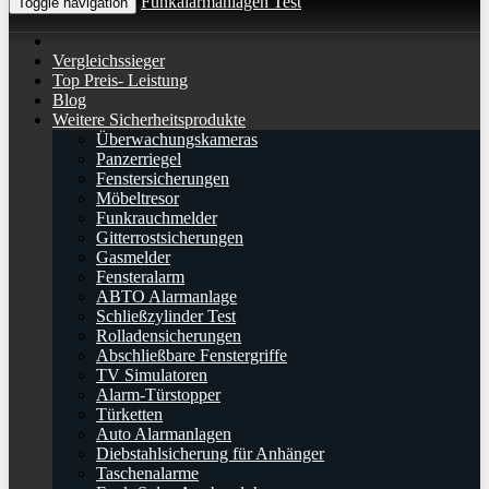
Funkalarmanlagen Test
Toggle navigation
Vergleichssieger
Top Preis- Leistung
Blog
Weitere Sicherheitsprodukte
Überwachungskameras
Panzerriegel
Fenstersicherungen
Möbeltresor
Funkrauchmelder
Gitterrostsicherungen
Gasmelder
Fensteralarm
ABTO Alarmanlage
Schließzylinder Test
Rolladensicherungen
Abschließbare Fenstergriffe
TV Simulatoren
Alarm-Türstopper
Türketten
Auto Alarmanlagen
Diebstahlsicherung für Anhänger
Taschenalarme