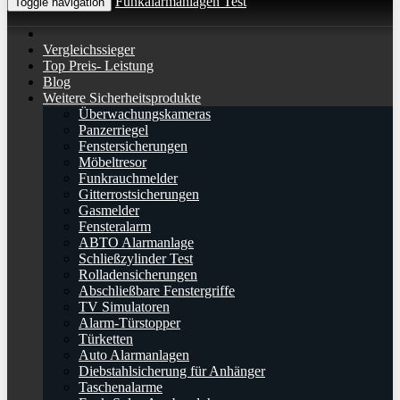
Funkalarmanlagen Test
Toggle navigation
Vergleichssieger
Top Preis- Leistung
Blog
Weitere Sicherheitsprodukte
Überwachungskameras
Panzerriegel
Fenstersicherungen
Möbeltresor
Funkrauchmelder
Gitterrostsicherungen
Gasmelder
Fensteralarm
ABTO Alarmanlage
Schließzylinder Test
Rolladensicherungen
Abschließbare Fenstergriffe
TV Simulatoren
Alarm-Türstopper
Türketten
Auto Alarmanlagen
Diebstahlsicherung für Anhänger
Taschenalarme