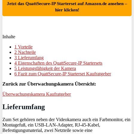
Jetzt das QuattSecure-IP Starterset auf Amazon.de ansehen –
hier klicken!
Inhalte
1
Vorteile
2
Nachteile
3
Lieferumfang
4
Eigenschaften des QuattSecure-IP Startersets
5
Leistungsfähigkeit der Kamera
6
Fazit zum QuattSecure-IP Starterset Kaufratgeber
Zurück zur Überwachungskamera Übersicht:
Überwachungskamera Kaufratgeber
Lieferumfang
Zum Set gehören neben der Videokamera auch ein Farbmonitor, ein
Montagefuß, ein USB-LAN-Adapter, RJ-45-Kabel,
Befestigungsmaterial, zwei Netzteile sowie eine