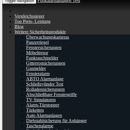
Funkalarmanlagen Test
Toggle navigation
Vergleichssieger
Top Preis- Leistung
Blog
Weitere Sicherheitsprodukte
Überwachungskameras
Panzerriegel
Fenstersicherungen
Möbeltresor
Funkrauchmelder
Gitterrostsicherungen
Gasmelder
Fensteralarm
ABTO Alarmanlage
Schließzylinder Test
Rolladensicherungen
Abschließbare Fenstergriffe
TV Simulatoren
Alarm-Türstopper
Türketten
Auto Alarmanlagen
Diebstahlsicherung für Anhänger
Taschenalarme