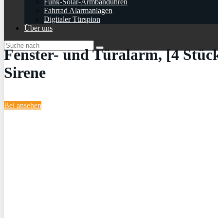
Funk-Solar-Armbanduhren
Fahrrad Alarmanlagen
Digitaler Türspion
Über uns
Fenster- und Türalarm, [4 Stü
Sirene
Bei
ansehen