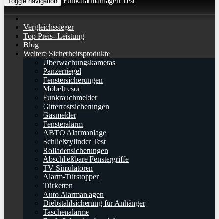
Funkalarmanlagen Test
Toggle navigation
Vergleichssieger
Top Preis- Leistung
Blog
Weitere Sicherheitsprodukte
Überwachungskameras
Panzerriegel
Fenstersicherungen
Möbeltresor
Funkrauchmelder
Gitterrostsicherungen
Gasmelder
Fensteralarm
ABTO Alarmanlage
Schließzylinder Test
Rolladensicherungen
Abschließbare Fenstergriffe
TV Simulatoren
Alarm-Türstopper
Türketten
Auto Alarmanlagen
Diebstahlsicherung für Anhänger
Taschenalarme