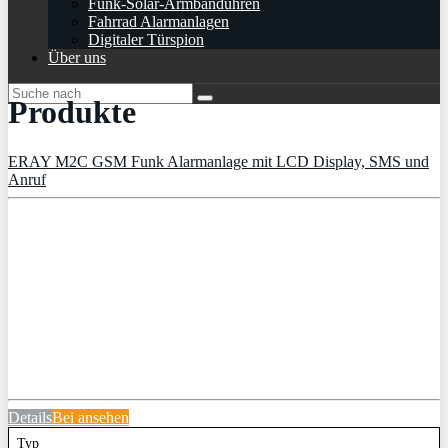
Funk-Solar-Armbanduhren
Fahrrad Alarmanlagen
Digitaler Türspion
Über uns
Produkte
ERAY M2C GSM Funk Alarmanlage mit LCD Display, SMS und
Anruf
Details
Bei
ansehen
Typ