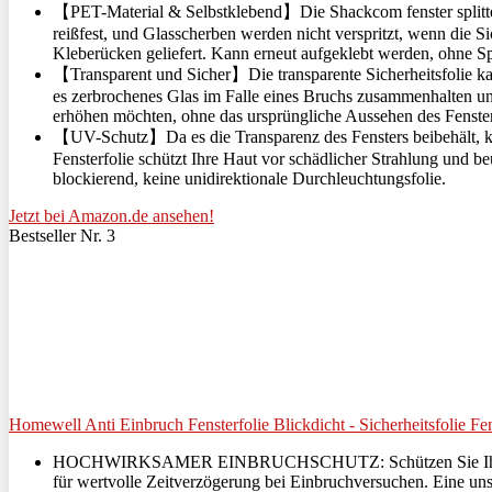
【PET-Material & Selbstklebend】Die Shackcom fenster splittersch
reißfest, und Glasscherben werden nicht verspritzt, wenn die Si
Kleberücken geliefert. Kann erneut aufgeklebt werden, ohne Sp
【Transparent und Sicher】Die transparente Sicherheitsfolie k
es zerbrochenes Glas im Falle eines Bruchs zusammenhalten und
erhöhen möchten, ohne das ursprüngliche Aussehen des Fenster
【UV-Schutz】Da es die Transparenz des Fensters beibehält, k
Fensterfolie schützt Ihre Haut vor schädlicher Strahlung und b
blockierend, keine unidirektionale Durchleuchtungsfolie.
Jetzt bei Amazon.de ansehen!
Bestseller Nr. 3
Homewell Anti Einbruch Fensterfolie Blickdicht - Sicherheitsfolie Fe
HOCHWIRKSAMER EINBRUCHSCHUTZ: Schützen Sie Ihre empfindl
für wertvolle Zeitverzögerung bei Einbruchversuchen. Eine un