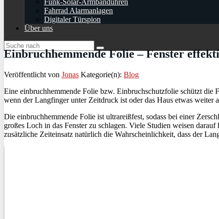
Funk-Solar-Armbanduhren
Fahrrad Alarmanlagen
Digitaler Türspion
Über uns
Einbruchhemmende Folie – Fenster effekti
Veröffentlicht von
Jonas
Kategorie(n):
Blog
Eine einbruchhemmende Folie bzw. Einbruchschutzfolie schützt die Fe
wenn der Langfinger unter Zeitdruck ist oder das Haus etwas weiter 
Die einbruchhemmende Folie ist ultrareißfest, sodass bei einer Zersc
großes Loch in das Fenster zu schlagen. Viele Studien weisen darauf 
zusätzliche Zeiteinsatz natürlich die Wahrscheinlichkeit, dass der La