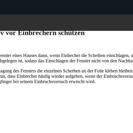
v vor Einbrechern schützen
nster eines Hauses dann, wenn Einbecher die Scheiben einschlagen, um s
abgelegen ist, sodass das Einschlagen der Fenster nicht von den Nachb
hlagung des Fensters die einzelnen Scherben an der Folie kleben bleiben
hin, dass Einbrecher häufig wieder aufgeben, wenn der Einbruchsversuc
ngfinger bei seinem Einbruchsversuch erwischt wird.