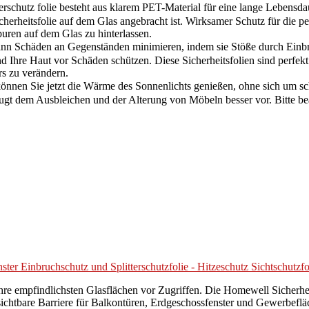
utz folie besteht aus klarem PET-Material für eine lange Lebensdauer,
cherheitsfolie auf dem Glas angebracht ist. Wirksamer Schutz für die pe
uren auf dem Glas zu hinterlassen.
ann Schäden an Gegenständen minimieren, indem sie Stöße durch Einb
 Ihre Haut vor Schäden schützen. Diese Sicherheitsfolien sind perfekt 
s zu verändern.
önnen Sie jetzt die Wärme des Sonnenlichts genießen, ohne sich um s
eugt dem Ausbleichen und der Alterung von Möbeln besser vor. Bitte be
nster Einbruchschutz und Splitterschutzfolie - Hitzeschutz Sichtschutz
ichsten Glasflächen vor Zugriffen. Die Homewell Sicherheitsfol
sichtbare Barriere für Balkontüren, Erdgeschossfenster und Gewerbeflä