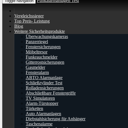
Funkalarmanlagen Test
Toggle navigation
Vergleichssieger
Top Preis- Leistung
Blog
Weitere Sicherheitsprodukte
Überwachungskameras
Panzerriegel
Fenstersicherungen
Möbeltresor
Funkrauchmelder
Gitterrostsicherungen
Gasmelder
Fensteralarm
ABTO Alarmanlage
Schließzylinder Test
Rolladensicherungen
Abschließbare Fenstergriffe
TV Simulatoren
Alarm-Türstopper
Türketten
Auto Alarmanlagen
Diebstahlsicherung für Anhänger
Taschenalarme