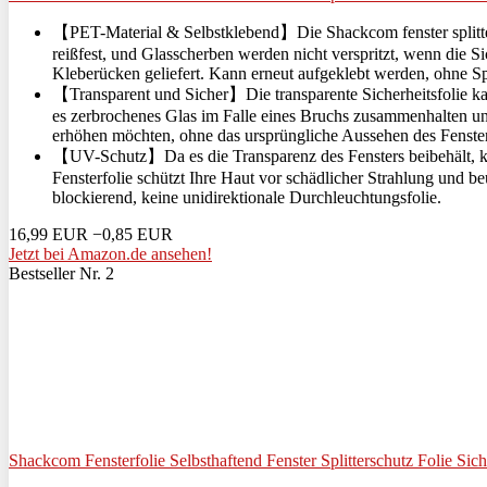
【PET-Material & Selbstklebend】Die Shackcom fenster splittersch
reißfest, und Glasscherben werden nicht verspritzt, wenn die Si
Kleberücken geliefert. Kann erneut aufgeklebt werden, ohne Sp
【Transparent und Sicher】Die transparente Sicherheitsfolie k
es zerbrochenes Glas im Falle eines Bruchs zusammenhalten und
erhöhen möchten, ohne das ursprüngliche Aussehen des Fenster
【UV-Schutz】Da es die Transparenz des Fensters beibehält, k
Fensterfolie schützt Ihre Haut vor schädlicher Strahlung und b
blockierend, keine unidirektionale Durchleuchtungsfolie.
16,99 EUR
−0,85 EUR
Jetzt bei Amazon.de ansehen!
Bestseller Nr. 2
Shackcom Fensterfolie Selbsthaftend Fenster Splitterschutz Folie Sich